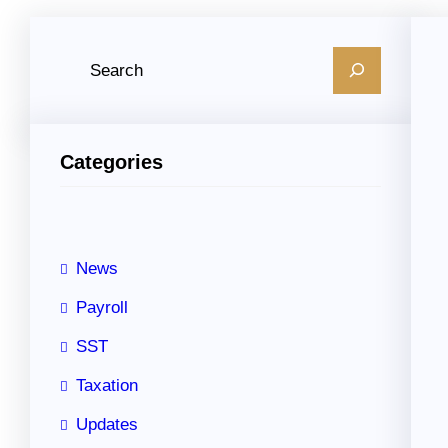
S
e
a
r
Categories
c
h
News
Payroll
SST
Taxation
Updates