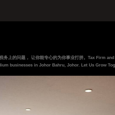
你能专心的为你事业打拼。Tax Firm and Accounting F
ium businesses in Johor Bahru, Johor. Let Us Grow Toge