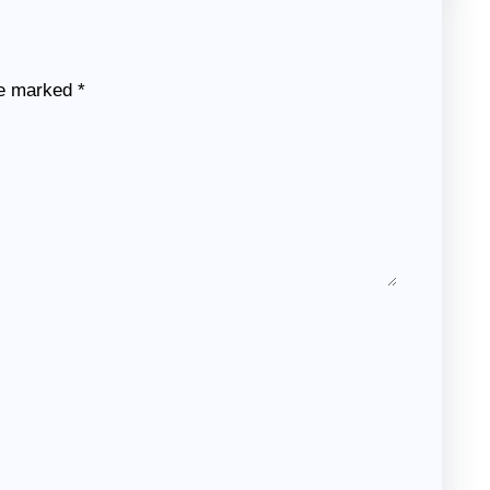
re marked
*