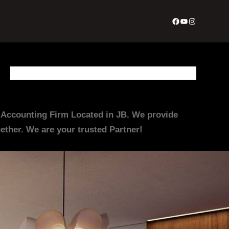
Facebook
YouTube
Instagram
About Us
Appointment Form
Contact Us
Join Us
Services
irm Located in JB. We provide
ther. We are your trusted Partner!