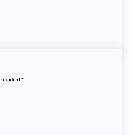
re marked
*