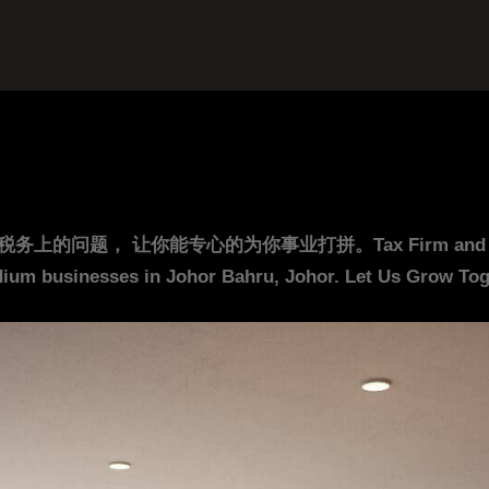
你能专心的为你事业打拼。Tax Firm and Accounting F
ium businesses in Johor Bahru, Johor. Let Us Grow Toge