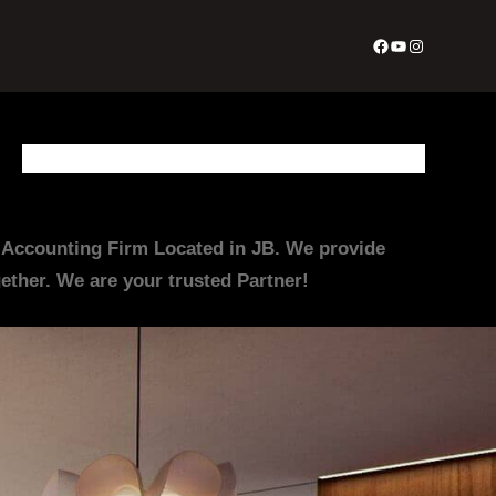
Facebook
YouTube
Instagram
About Us
Appointment Form
Contact Us
Join Us
Services
irm Located in JB. We provide
ther. We are your trusted Partner!