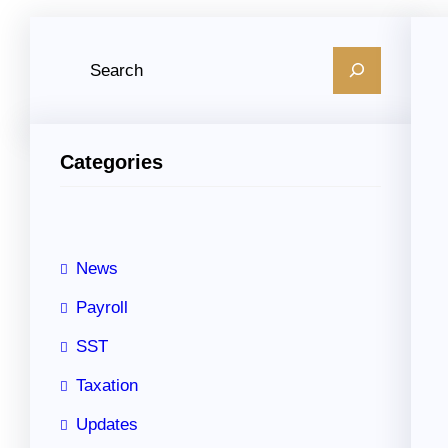
S
e
a
r
Categories
c
h
News
Payroll
SST
Taxation
Updates