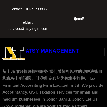
Skip
Contact : 011-72733885
to
content
Facebook
YouTube
Instagram
eMail :
services@atsymgmt.com
ATSY MANAGEMENT
新山JB做账报账报税服务-我们希望可以帮助你解决账目
和税务上的问题， 让你能专心的为你事业打拼。Tax
Firm and Accounting Firm Located in JB. We provide
Accountancy, GST, Taxation services for small and
medium businesses in Johor Bahru, Johor. Let Us
Grow Together. We are your trusted Partner!