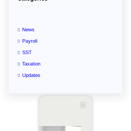
c
h
News
Payroll
SST
Taxation
Updates