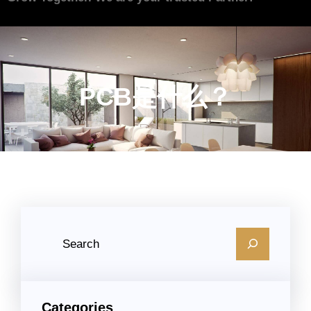
PCB是什么？
S
e
a
r
Categories