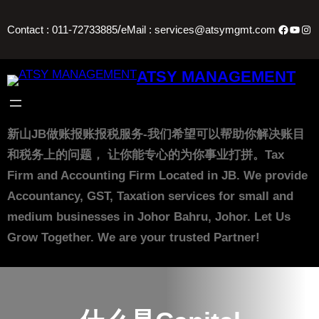
Skip
Facebo
YouT
Ins
/
Contact : 011-72733885
eMail : services@atsymgmt.com
to
content
ATSY MANAGEMENT
新山JB做账报账报税服务-我们希望可以帮助你解决账目
和税务上的问题， 让你能专心的为你事业打拼。Tax
Firm and Accounting Firm Located in JB. We provide
Accountancy, GST, Taxation services for small and
medium businesses in Johor Bahru, Johor. Let Us
Grow Together. We are your trusted Partner!