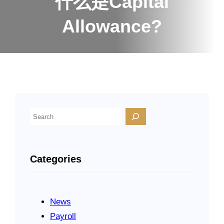
什么是Capital
Allowance?
S
e
a
r
Categories
c
h
News
Payroll