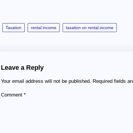
Taxation
rental income
taxation on rental income
Leave a Reply
Your email address will not be published.
Required fields a
Comment
*