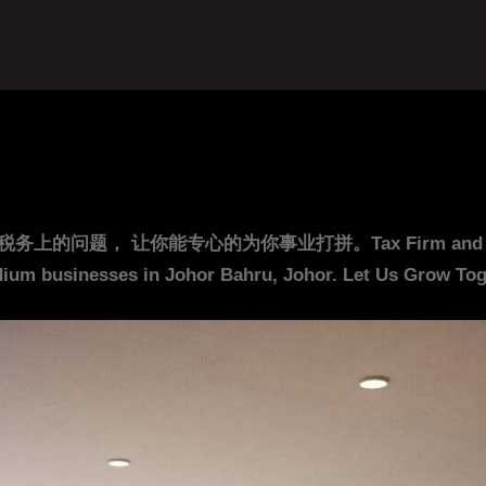
你能专心的为你事业打拼。Tax Firm and Accounting F
ium businesses in Johor Bahru, Johor. Let Us Grow Toge