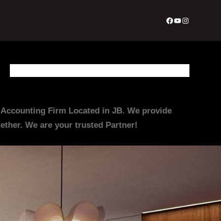
Facebook
YouTube
Instagram
About Us
Appointment Form
Contact Us
Join Us
Services
irm Located in JB. We provide
ther. We are your trusted Partner!