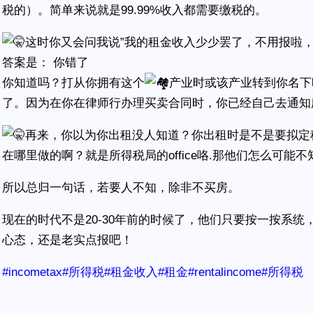
税的）。简单来说就是99.99%收入都需要缴税的。
这时你又会问我说”我的租金收入少少罢了，不用报啦，
答案是： 你错了
你知道吗？打从你拥有这个
产业时或该产业转到你名下
了。因为在你在律师行办理买卖合同时，你已经自己去通知
再来，你以为你出租没人知道？你出租时是不是要拟定租约合同
在哪里做的啊？就是所得税局的office咯.那他们怎么可能不
所以总归一句话，若要人不知，除非不买房。
现在的时代不是20-30年前的时候了，他们只要按一按系
心态，还是老实点报吧！
#incometax
#所得税
#租金收入
#租金
#rentalincome
#所得税