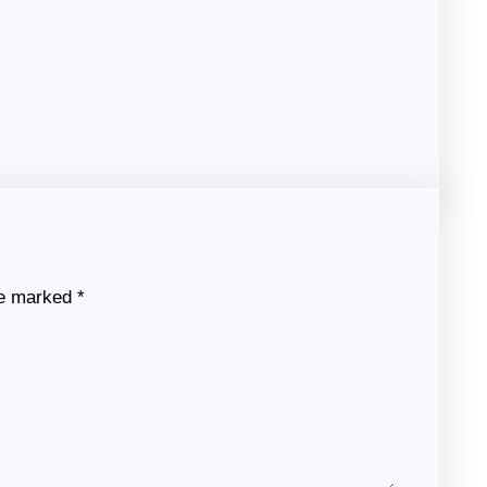
re marked
*