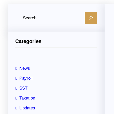
S
e
a
r
Categories
c
h
News
Payroll
SST
Taxation
Updates