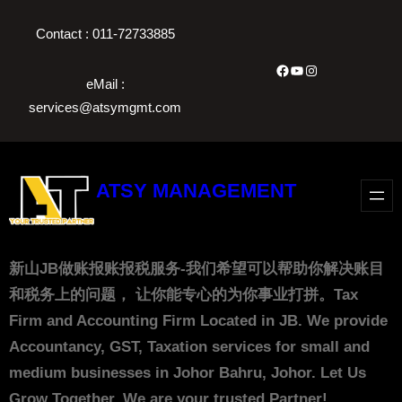
Skip
Contact : 011-72733885
to
content
Facebook
YouTube
Instagram
eMail :
services@atsymgmt.com
ATSY MANAGEMENT
新山JB做账报账报税服务-我们希望可以帮助你解决账目
和税务上的问题， 让你能专心的为你事业打拼。Tax
Firm and Accounting Firm Located in JB. We provide
Accountancy, GST, Taxation services for small and
medium businesses in Johor Bahru, Johor. Let Us
Grow Together. We are your trusted Partner!