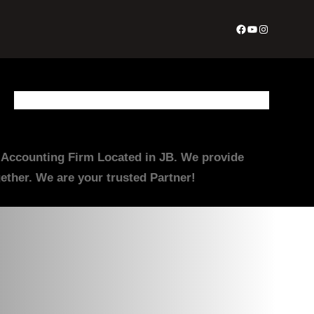
Facebook
YouTube
Instagram
About Us
Appointment Form
Contact Us
Join Us
Services
irm Located in JB. We provide
ther. We are your trusted Partner!