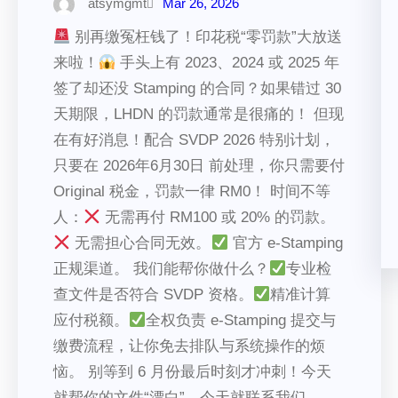
atsymgmt
Mar 26, 2026
别再缴冤枉钱了！印花税“零罚款”大放送
来啦！
手头上有 2023、2024 或 2025 年
签了却还没 Stamping 的合同？如果错过 30
天期限，LHDN 的罚款通常是很痛的！ 但现
在有好消息！配合 SVDP 2026 特别计划，
只要在 2026年6月30日 前处理，你只需要付
Original 税金，罚款一律 RM0！ 时间不等
人：
无需再付 RM100 或 20% 的罚款。
无需担心合同无效。
官方 e-Stamping
正规渠道。 我们能帮你做什么？
专业检
查文件是否符合 SVDP 资格。
精准计算
应付税额。
全权负责 e-Stamping 提交与
缴费流程，让你免去排队与系统操作的烦
恼。 别等到 6 月份最后时刻才冲刺！今天
就帮你的文件“漂白”。今天就联系我们