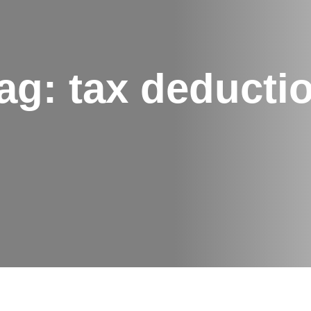
ag:
tax deducti