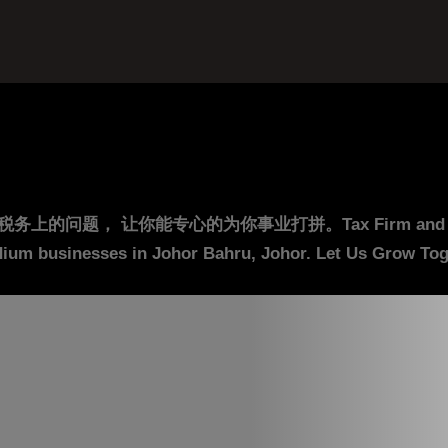
你能专心的为你事业打拼。Tax Firm and Accounting F
ium businesses in Johor Bahru, Johor. Let Us Grow Toge