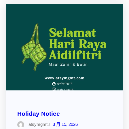
Holiday Notice
atsymgmt
3 月 19, 2026