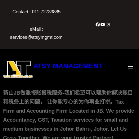
跳
Contact : 011-72733885
至
内
Facebook
YouTube
Instagram
eMail :
容
services@atsymgmt.com
ATSY MANAGEMENT
新山JB做账报账报税服务-我们希望可以帮助你解决账目
和税务上的问题， 让你能专心的为你事业打拼。Tax
Firm and Accounting Firm Located in JB. We provide
Accountancy, GST, Taxation services for small and
medium businesses in Johor Bahru, Johor. Let Us
Grow Together. We are your trusted Partner!